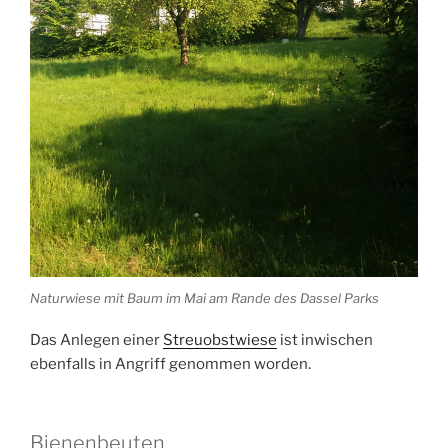
Naturwiese mit Baum im Mai am Rande des Dassel Parks
Das Anlegen einer
Streuobstwiese
ist inwischen
ebenfalls in Angriff genommen worden.
Bienenbeuten