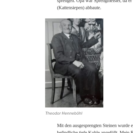
sprengen. Opa war Sprengmeister, da er 
(Kattensiepen) abbaute.
Theodor Henneböhl
Mit den ausgesprengten Steinen wurde e
befindliche tiefe Kuhle angefüllt. Mein 