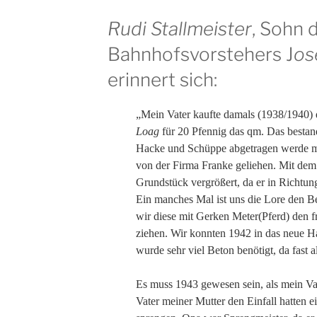
Rudi Stallmeister
, Sohn 
Bahnhofsvorstehers J
os
erinnert sich:
„Mein Vater kaufte damals (1938/1940) 
Loag
für 20 Pfennig das qm. Das bestan
Hacke und Schüppe abgetragen werde m
von der Firma Franke geliehen. Mit de
Grundstück vergrößert, da er in Richtu
Ein manches Mal ist uns die Lore den Be
wir diese mit Gerken Meter(Pferd) den
ziehen. Wir konnten 1942 in das neue Ha
wurde sehr viel Beton benötigt, da fast 
Es muss 1943 gewesen sein, als mein Va
Vater meiner Mutter den Einfall hatten e