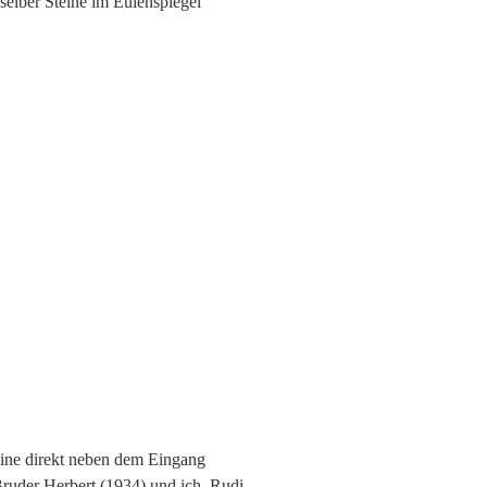
selber Steine im Eulenspiegel
ine direkt neben dem Eingang
Bruder Herbert (1934) und ich, Rudi