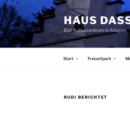
Zum
Inhalt
HAUS DAS
springen
Das Kulturzentrum in Allagen
Start
Freizeitpark
M
RUDI BERICHTET