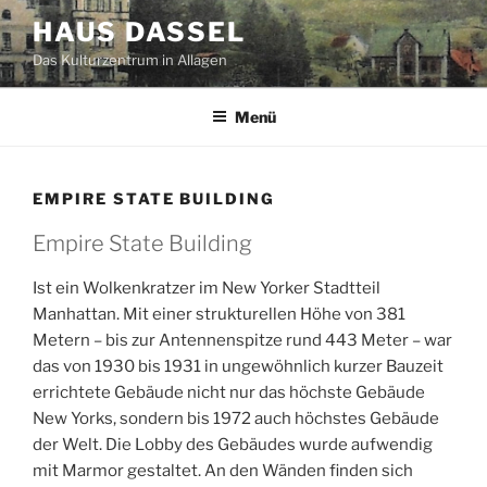
Zum
HAUS DASSEL
Inhalt
Das Kulturzentrum in Allagen
springen
Menü
EMPIRE STATE BUILDING
Empire State Building
Ist ein Wolkenkratzer im New Yorker Stadtteil
Manhattan. Mit einer strukturellen Höhe von 381
Metern – bis zur Antennenspitze rund 443 Meter – war
das von 1930 bis 1931 in ungewöhnlich kurzer Bauzeit
errichtete Gebäude nicht nur das höchste Gebäude
New Yorks, sondern bis 1972 auch höchstes Gebäude
der Welt. Die Lobby des Gebäudes wurde aufwendig
mit Marmor gestaltet. An den Wänden finden sich