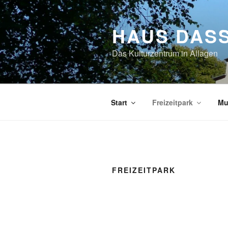
Zum
Inhalt
HAUS DAS
springen
Das Kulturzentrum in Allagen
Start
Freizeitpark
Mu
FREIZEITPARK