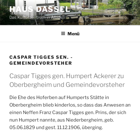
Zum
HAUS DASSEL
Inhalt
Das Kulturzentrum in Allagen
springen
Menü
CASPAR TIGGES SEN. -
GEMEINDEVORSTEHER
Caspar Tigges gen. Humpert Ackerer zu
Oberbergheim und Gemeindevorsteher
Die Ehe des Hoferben auf Humperts Stätte in
Oberbergheim blieb kinderlos, so dass das Anwesen an
einen Neffen Franz Caspar Tigges gen. Prins, der sich
nun Humpert nannte, aus Niederbergheim, geb.
05.06.1829 und gest. 11.12.1906, überging.